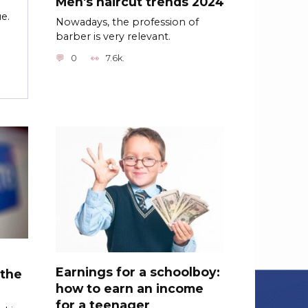
Men's haircut trends 2024
е.
Nowadays, the profession of
barber is very relevant.
0
7.6k.
n
Earnings for a schoolboy:
 the
how to earn an income
for a teenager