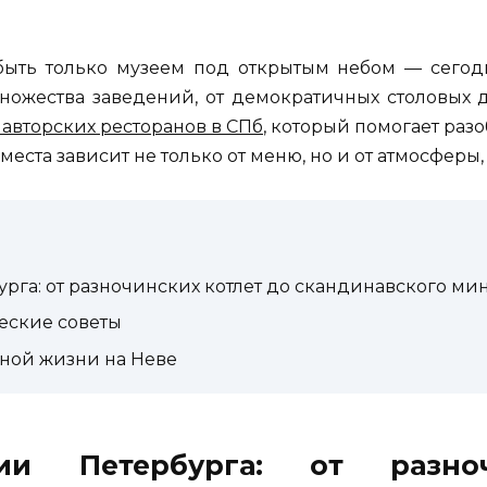
быть только музеем под открытым небом — сегод
ножества заведений, от демократичных столовых д
0 авторских ресторанов в СПб
, который помогает раз
еста зависит не только от меню, но и от атмосферы
рга: от разночинских котлет до скандинавского м
ческие советы
ной жизни на Неве
ции Петербурга: от разно