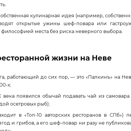
ть.
 собственная кулинарная идея (например, собственн
роводят открытые ужины шеф-повара или гастро
 философией места без риска неверного выбора.
есторанной жизни на Неве
а, работающий до сих пор, — это «Палкинъ» на Нев
00-х;
X века появился обычай подавать чай из самовара
рдой осетровых рыб);
входит в «Топ-10 авторских ресторанов в СПб») 
ягод и грибов, а его шеф-повар ни разу не публико
ходу.