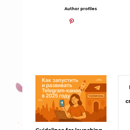
Author profiles
с
Guidelines for launching