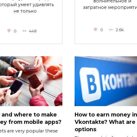
волнительное и
оторый умеет удивлять
затратное мероприяти
не только
0
2.6k.
0
448
 and where to make
How to earn money i
ey from mobile apps?
Vkontakte? What are
options
ts are very popular these