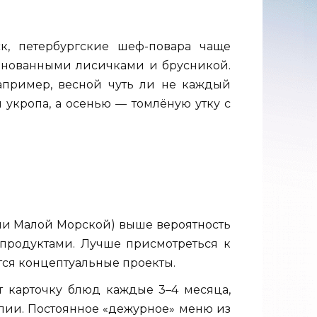
к, петербургские шеф-повара чаще
инованными лисичками и брусникой.
апример, весной чуть ли не каждый
укропа, а осенью — томлёную утку с
или Малой Морской) выше вероятность
продуктами. Лучше присмотреться к
тся концептуальные проекты.
т карточку блюд каждые 3–4 месяца,
лии. Постоянное «дежурное» меню из