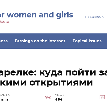
or women and girls
FEEDBACK
Russia
ness
Earnings on the Internet
Topical issues
арелке: куда пойти з
скими открытиями
EADING
VIEWS
 min
884