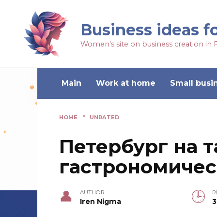
Business ideas f
Women's site on business creation in 
Main
Work at home
Small busi
HOME
"
UNRATED
Петербург на т
гастрономиче
AUTHOR
R
Iren Nigma
3