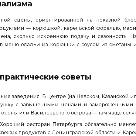
мализма
нной сцены, ориентированной на показной блес
одуктами — корюшкой, карельской форелью, мар
мена, сколько искреннюю подачу и сезонность. Н
в меню оладьи из корюшки с соусом из сметаны и 
 практические советы
ние заведения. В центре (на Невском, Казанской 
овушку с завышенными ценами и замороженными 
тороны или Васильевского острова — там чаще селя
 Хороший ресторан Петербурга обязательно меняе
свежих продуктов с Ленинградской области и Каре