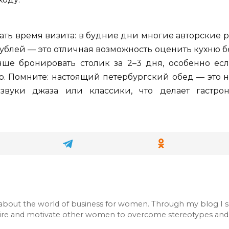
ать время визита: в будние дни многие авторские 
0 рублей — это отличная возможность оценить кухню 
чше бронировать столик за 2–3 дня, особенно е
 Помните: настоящий петербургский обед — это не
вуки джаза или классики, что делает гастро
e about the world of business for women. Through my blog I
pire and motivate other women to overcome stereotypes and 