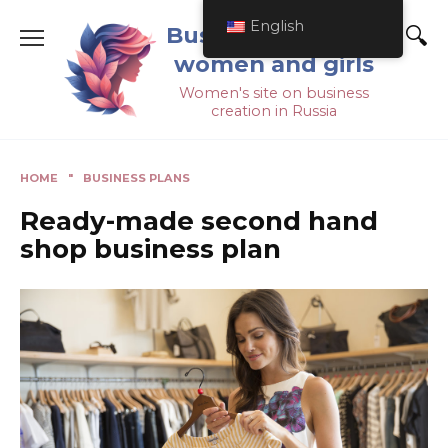
English
Business ideas for
women and girls
Women's site on business
creation in Russia
HOME
"
BUSINESS PLANS
Ready-made second hand
shop business plan