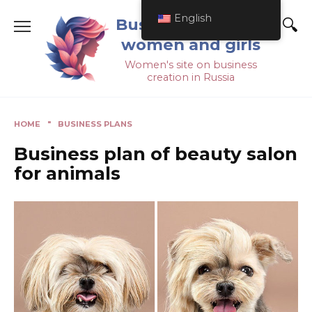
English
Business ideas for
women and girls
Women's site on business
creation in Russia
HOME
"
BUSINESS PLANS
Business plan of beauty salon
for animals