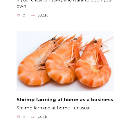
own
0
39.5k.
Shrimp farming at home as a business
Shrimp farming at home - unusual
0
24.6k.