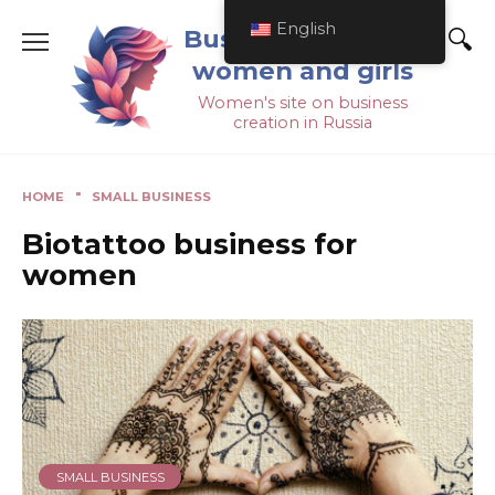
English
Business ideas for
women and girls
Women's site on business
creation in Russia
HOME
"
SMALL BUSINESS
Biotattoo business for
women
SMALL BUSINESS