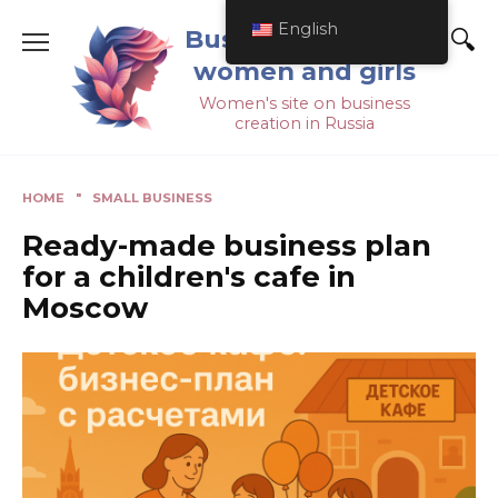
English
Business ideas for
women and girls
Women's site on business
creation in Russia
HOME
"
SMALL BUSINESS
Ready-made business plan
for a children's cafe in
Moscow