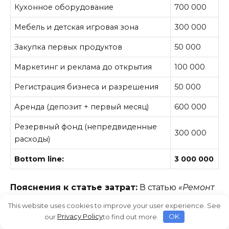
Кухонное оборудование
700 000
Мебель и детская игровая зона
300 000
Закупка первых продуктов
50 000
Маркетинг и реклама до открытия
100 000
Регистрация бизнеса и разрешения
50 000
Аренда (депозит + первый месяц)
600 000
Резервный фонд (непредвиденные
300 000
расходы)
Bottom line:
3 000 000
Пояснения к статье затрат:
В статью
«Ремонт
и оформление»
включены отделочные работы,
This website uses cookies to improve your user experience. See
дизайн интерьера, монтаж коммуникаций
our
Privacy Policy
to find out more.
OK
(вентиляция, санузел) и декоративное