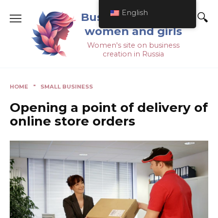
English
Business ideas for
women and girls
Women's site on business
creation in Russia
HOME
"
SMALL BUSINESS
Opening a point of delivery of
online store orders