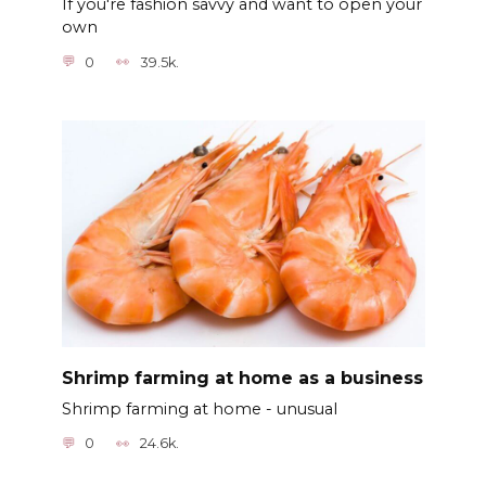
If you're fashion savvy and want to open your
own
0
39.5k.
Shrimp farming at home as a business
Shrimp farming at home - unusual
0
24.6k.