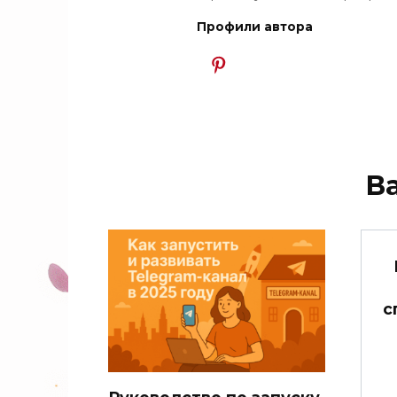
Профили автора
В
с
Руководство по запуску