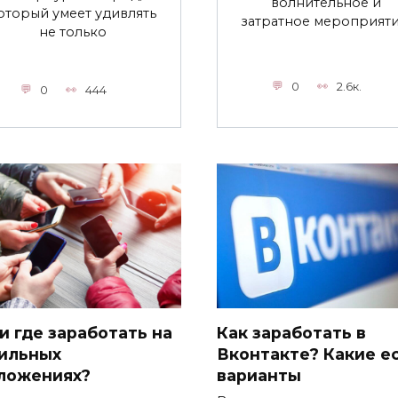
волнительное и
оторый умеет удивлять
затратное мероприяти
не только
0
2.6к.
0
444
и где заработать на
Как заработать в
ильных
Вконтакте? Какие е
ложениях?
варианты