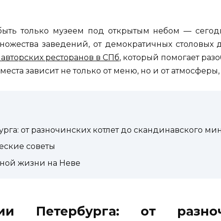
быть только музеем под открытым небом — сегод
ножества заведений, от демократичных столовых д
0 авторских ресторанов в СПб
, который помогает раз
еста зависит не только от меню, но и от атмосферы
рга: от разночинских котлет до скандинавского м
ческие советы
ной жизни на Неве
ции Петербурга: от разно