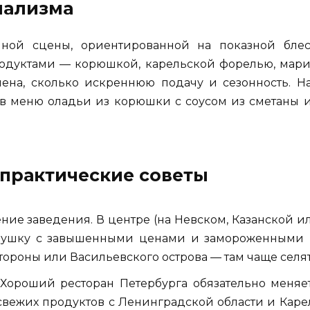
мализма
нной сцены, ориентированной на показной блес
одуктами — корюшкой, карельской форелью, мар
мена, сколько искреннюю подачу и сезонность. Н
в меню оладьи из корюшки с соусом из сметаны и 
 практические советы
ние заведения. В центре (на Невском, Казанской 
овушку с завышенными ценами и замороженными 
тороны или Васильевского острова — там чаще селя
 Хороший ресторан Петербурга обязательно меняе
свежих продуктов с Ленинградской области и Каре