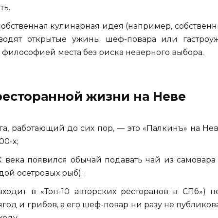
ть.
 собственная кулинарная идея (например, собственн
роводят открытые ужины шеф-повара или гастро
 философией места без риска неверного выбора.
есторанной жизни на Неве
а, работающий до сих пор, — это «Палкинъ» на Нев
00-х;
X века появился обычай подавать чай из самовара
рдой осетровых рыб);
входит в «Топ-10 авторских ресторанов в СПб») 
ягод и грибов, а его шеф-повар ни разу не публико
ходу.