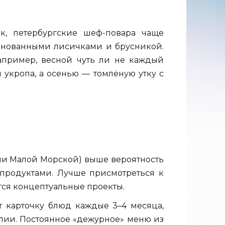
к, петербургские шеф-повара чаще
инованными лисичками и брусникой.
апример, весной чуть ли не каждый
укропа, а осенью — томлёную утку с
или Малой Морской) выше вероятность
продуктами. Лучше присмотреться к
тся концептуальные проекты.
т карточку блюд каждые 3–4 месяца,
лии. Постоянное «дежурное» меню из