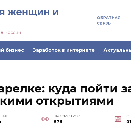
я женщин и
ОБРАТНАЯ
СВЯЗЬ
 в России
й бизнес
Заработок в интернете
Актуальн
арелке: куда пойти з
скими открытиями
ЕНИЕ
ПРОСМОТРОВ
О
н
876
0