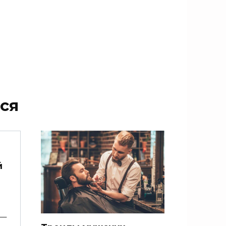
ся
й
 —