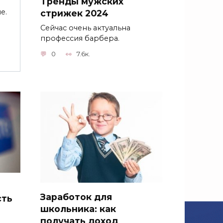
Тренды мужских
е.
стрижек 2024
Сейчас очень актуальна
профессия барбера.
0
7.6к.
Заработок для
сть
школьника: как
получать доход