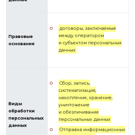
договоры, заключаемые
между оператором
Правовые
и субъектом персональных
основания
данных
Сбор, запись,
систематизация,
накопление, хранение,
Виды
уничтожение
обработки
и обезличивание
персональных
персональных данных
данных
Отправка информационных