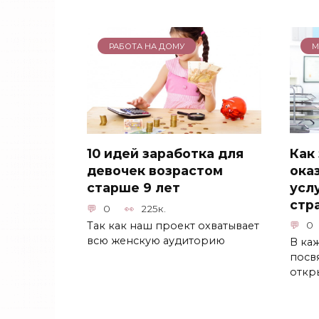
РАБОТА НА ДОМУ
М
Как
10 идей заработка для
ока
девочек возрастом
усл
старше 9 лет
стр
0
225к.
Так как наш проект охватывает
0
всю женскую аудиторию
В ка
посв
откр