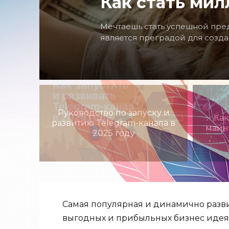
Бизнес идеи д
Быть подростком – это как откр
когда ты начинаешь понимать, 
Руководство по запуску и
Как
развитию Telegram-канала в
майн
2025 году
Самая популярная и динамично раз
выгодных и
прибыльных бизнес идея