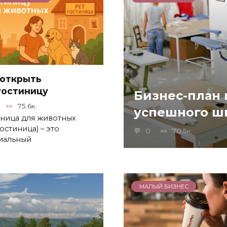
 открыть
гостиницу
Бизнес-план
75.6к.
успешного ш
иница для животных
остиница) – это
0
70.5к.
иальный
МАЛЫЙ БИЗНЕС