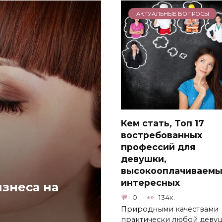
АКТУАЛЬНЫЕ ВОПРОСЫ
Кем стать, Топ 17
востребованных
профессий для
девушки,
высокооплачиваемы
интересных
знеса на
0
134к.
Природными качествами
практически любой деву