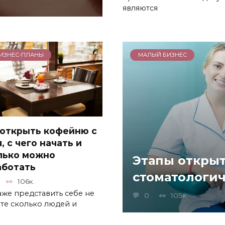
являются
ИЗНЕС-ПЛАНЫ
МАЛЫЙ БИЗНЕС
 открыть кофейню с
, с чего начать и
лько можно
Этапы открыт
аботать
стоматологич
106к.
аже представить себе не
0
105к.
те сколько людей и