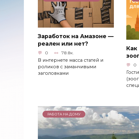
Заработок на Амазоне —
реален или нет?
Как
0
78.8к.
зоо
В интернете масса статей и
0
роликов с заманчивыми
Гост
заголовками
(зоог
спец
РАБОТА НА ДОМУ