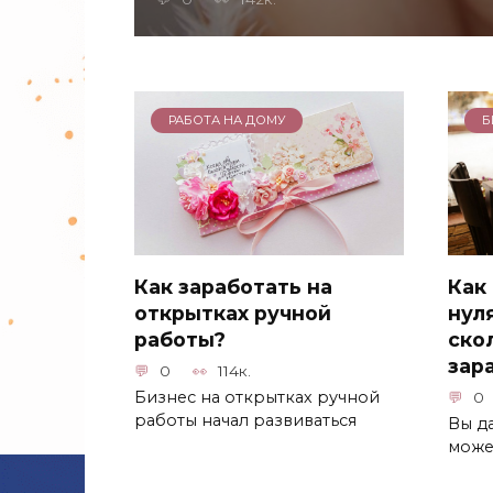
РАБОТА НА ДОМУ
Б
Как заработать на
Как
открытках ручной
нуля
работы?
ско
зар
0
114к.
Бизнес на открытках ручной
0
работы начал развиваться
Вы д
може