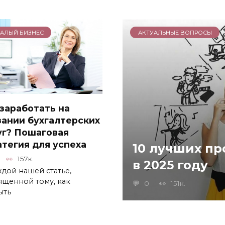
АЛЫЙ БИЗНЕС
АКТУАЛЬНЫЕ ВОПРОСЫ
 заработать на
зании бухгалтерских
уг? Пошаговая
атегия для успеха
10 лучших п
157к.
в 2025 году
ждой нашей статье,
ященной тому, как
0
151к.
ыть