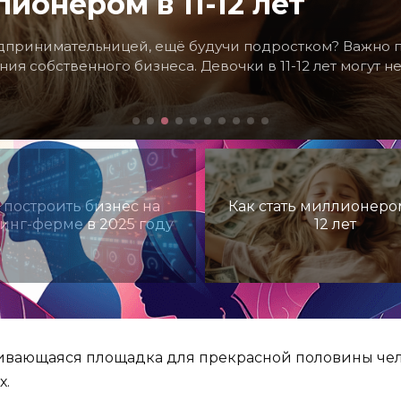
ля подростков 16 лет
ыть новую главу в твоей книге жизни, особенно когда т
кто ты есть на самом деле, и что тебе по-настоящему н
 построить бизнес на
Как стать миллионером
инг-ферме в 2025 году
12 лет
вивающаяся площадка для прекрасной
половины чел
х.