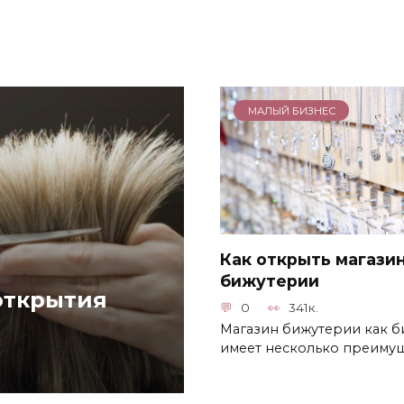
МАЛЫЙ БИЗНЕС
Как открыть магази
бижутерии
открытия
0
341к.
Магазин бижутерии как б
имеет несколько преиму