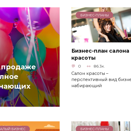
БИЗНЕС-ПЛАНЫ
Бизнес-план салона
красоты
а продаже
0
86.3к.
Салон красоты –
лное
перспективный вид бизне
инающих
набирающий
АЛЫЙ БИЗНЕС
БИЗНЕС-ПЛАНЫ