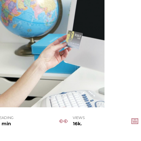
EADING
VIEWS
 min
16k.