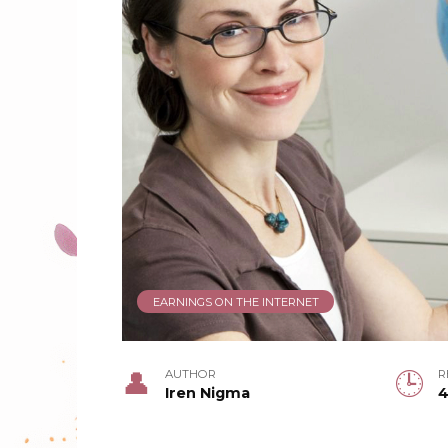
EARNINGS ON THE INTERNET
AUTHOR
R
Iren Nigma
4