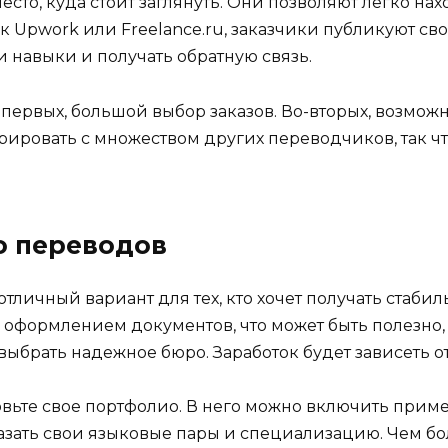
сто, куда стоит заглянуть. Они позволяют легко нах
ак Upwork или Freelance.ru, заказчики публикуют св
и навыки и получать обратную связь.
-первых, большой выбор заказов. Во-вторых, возмож
урировать с множеством других переводчиков, так ч
о переводов
тличный вариант для тех, кто хочет получать стаби
с оформлением документов, что может быть полезно, 
ыбрать надежное бюро. Заработок будет зависеть от
товьте свое портфолио. В него можно включить прим
азать свои языковые пары и специализацию. Чем б