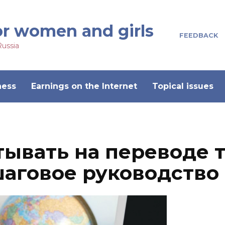
or women and girls
FEEDBACK
Russia
ness
Earnings on the Internet
Topical issues
ывать на переводе т
шаговое руководство