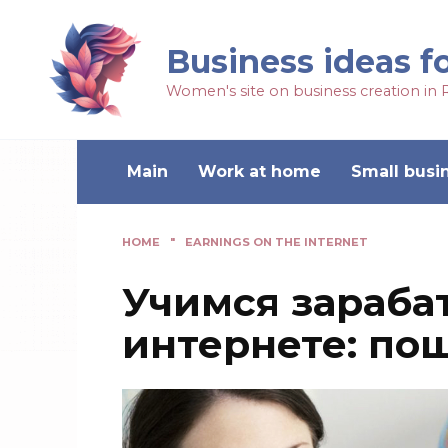
Business ideas f
Women's site on business creation in 
Main
Work at home
Small busi
HOME
"
EARNINGS ON THE INTERNET
Учимся зарабат
интернете: по