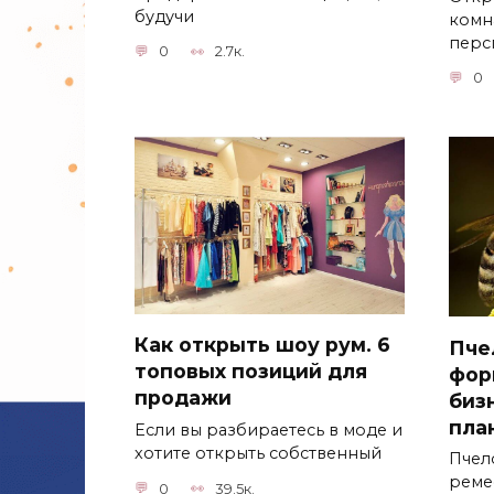
будучи
комн
перс
0
2.7к.
0
Как открыть шоу рум. 6
Пче
топовых позиций для
фор
продажи
биз
пла
Если вы разбираетесь в моде и
хотите открыть собственный
Пчел
реме
0
39.5к.