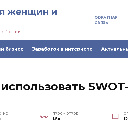
я женщин и
ОБРАТНАЯ
СВЯЗЬ
 в России
й бизнес
Заработок в интернете
Актуальн
 использовать SWOT-
ЕНИЕ
ПРОСМОТРОВ
О
н
1.5к.
12