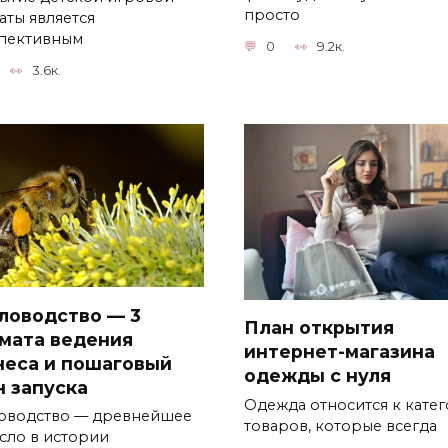
просто
аты является
пективным
0
9.2к.
3.6к.
ловодство — 3
План открытия
мата ведения
интернет-магазина
неса и пошаговый
одежды с нуля
н запуска
Одежда относится к кате
оводство — древнейшее
товаров, которые всегда
сло в истории