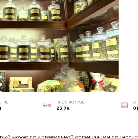
ЕНИЕ
ПРОСМОТРОВ
О
н
23.7к.
01
торый может при правильной организации приносить