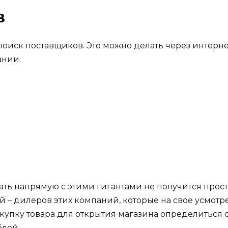
в
поиск поставщиков. Это можно делать через интер
ании:
отать напрямую с этими гигантами не получится про
 – дилеров этих компаний, которые на свое усмотр
закупку товара для открытия магазина определиться
блей.