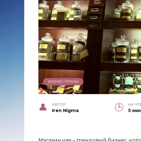
БИЗНЕС-ПЛАНЫ
АВТОР
НА ЧТ
Iren Nigma
5 ми
Магазин чая – трендовый бизнес, ко