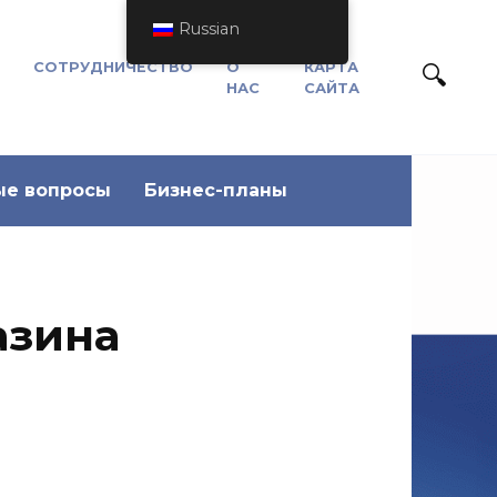
Russian
СОТРУДНИЧЕСТВО
О
КАРТА
НАС
САЙТА
ые вопросы
Бизнес-планы
азина