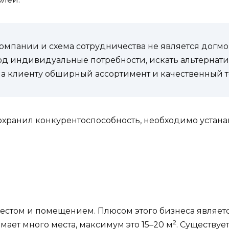
пании и схема сотрудничества не является догмой
од индивидуальные потребности, искать альтернати
а клиенту обширный ассортимент и качественный т
охранил конкурентоспособность, необходимо устана
естом и помещением. Плюсом этого бизнеса являет
2
имает много места, максимум это 15–20 м
. Существу